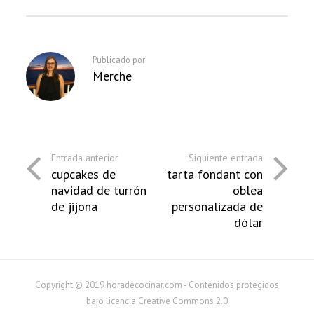
Publicado por
Merche
Entrada anterior
Siguiente entrada
cupcakes de
tarta fondant con
navidad de turrón
oblea
de jijona
personalizada de
dólar
Copyright © 2019 horadecocinar.com - Contenidos protegidos
bajo licencia Creative Commons 2.0