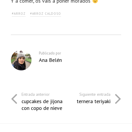
Y a comer, os vais a poner morados
#ARROZ
#ARROZ CALDOSO
Publicado por
Ana Belén
Entrada anterior
Siguiente entrada
cupcakes de jijona
ternera teriyaki
con copo de nieve