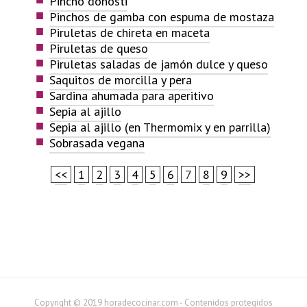
Pincho donosti
Pinchos de gamba con espuma de mostaza
Piruletas de chireta en maceta
Piruletas de queso
Piruletas saladas de jamón dulce y queso
Saquitos de morcilla y pera
Sardina ahumada para aperitivo
Sepia al ajillo
Sepia al ajillo (en Thermomix y en parrilla)
Sobrasada vegana
<<
1
2
3
4
5
6
7
8
9
>>
Copyright © 2019 horadecocinar.com - Contenidos protegidos